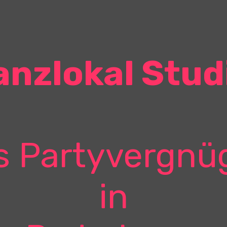
anzlokal Stud
s Partyvergnü
in